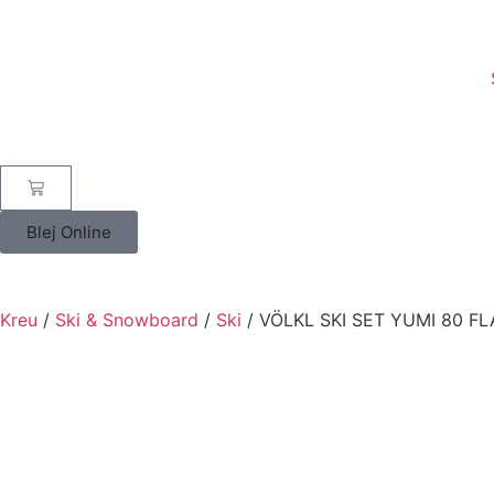
Blej Online
Kreu
/
Ski & Snowboard
/
Ski
/ VÖLKL SKI SET YUMI 80 FL