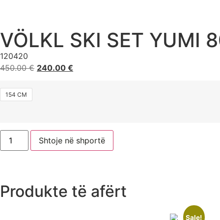
VÖLKL SKI SET YUMI 8
120420
450.00
€
240.00
€
154 CM
Shtoje në shportë
Produkte të afërt
Sale!