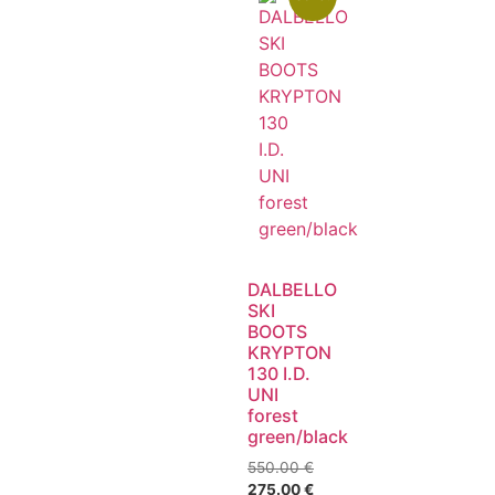
DALBELLO
SKI
BOOTS
KRYPTON
130 I.D.
UNI
forest
green/black
550.00
€
275.00
€