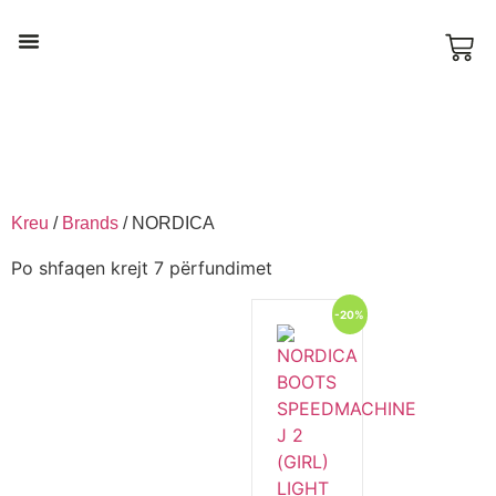
Ski & Snowboard
Kreu
/
Brands
/ NORDICA
Po shfaqen krejt 7 përfundimet
-20%