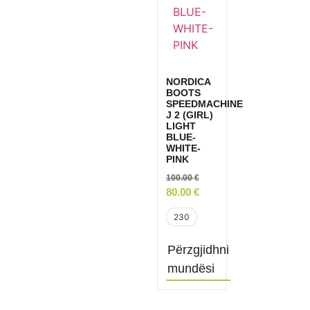
NORDICA
BOOTS
SPEEDMACHINE
J 2 (GIRL)
LIGHT
BLUE-
WHITE-
PINK
100.00
€
80.00
€
230
Përzgjidhni
mundësi