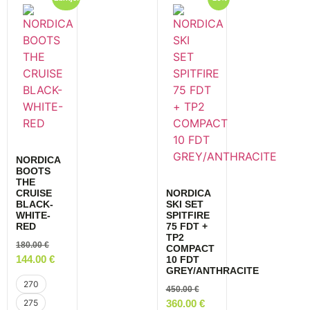
NORDICA
BOOTS
THE
CRUISE
NORDICA
BLACK-
SKI SET
WHITE-
SPITFIRE
RED
75 FDT +
TP2
180.00
€
COMPACT
144.00
€
10 FDT
GREY/ANTHRACITE
270
450.00
€
275
360.00
€