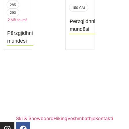
285
150 CM
290
2 Më shumë
Përzgjidhni
mundësi
Përzgjidhni
mundësi
Ski & Snowboard
Hiking
Veshmbathje
Kontakti