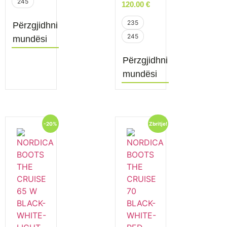
245
120.00
€
235
Përzgjidhni
245
mundësi
Përzgjidhni
mundësi
-20%
Zbritje!