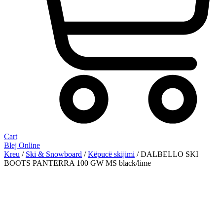
Cart
Blej Online
Kreu
/
Ski & Snowboard
/
Këpucë skijimi
/ DALBELLO SKI
BOOTS PANTERRA 100 GW MS black/lime