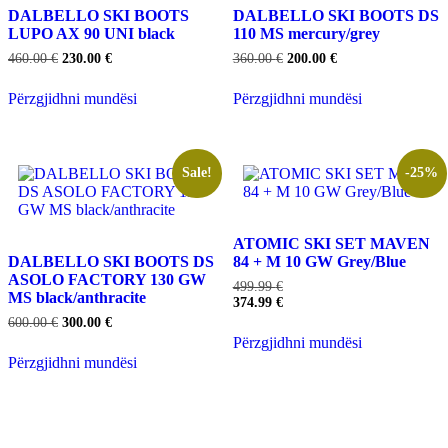
DALBELLO SKI BOOTS
DALBELLO SKI BOOTS DS
LUPO AX 90 UNI black
110 MS mercury/grey
Çmimi
Çmimi
Çmimi
Çmimi
460.00
€
230.00
€
360.00
€
200.00
€
origjinal
i
origjinal
i
qe:
tanishëm
qe:
tanishëm
Përzgjidhni mundësi
Përzgjidhni mundësi
460.00 €.
është:
360.00 €.
është:
Ky
Ky
230.00 €.
200.00 €.
produkt
produkt
ka
ka
disa
disa
Sale!
-25%
variante.
variante.
Mundësitë
Mundësitë
mund
mund
të
të
ATOMIC SKI SET MAVEN
zgjidhen
zgjidhen
DALBELLO SKI BOOTS DS
84 + M 10 GW Grey/Blue
te
te
ASOLO FACTORY 130 GW
499.99
€
faqja
faqja
MS black/anthracite
374.99
€
e
e
Çmimi
Çmimi
600.00
€
300.00
€
produktit
produktit
origjinal
i
Përzgjidhni mundësi
qe:
tanishëm
Ky
Përzgjidhni mundësi
600.00 €.
është:
produkt
Ky
300.00 €.
ka
produkt
disa
ka
variante.
disa