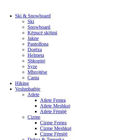
Skip
to
Ski & Snowboard
content
Ski
Snowboard
Këpucë skijimi
Jakne
Pantollona
Dorëza
Helmeta
Shkopinj
Syze
Mbrojtëse
Çanta
Hiking
Veshmbathje
Atlete
Atlete Femra
Atlete Meshkuj
Atlete Fëmijë
Çizme
Çizme Femra
Çizme Meshkuj
Çizme Fëmijë
Duksa & Trenerka