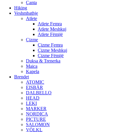
Çanta
Hiking
Veshmbathje
Atlete
Atlete Femra
Atlete Meshkuj
Atlete Fëmijë
Çizme
Çizme Femra
Çizme Meshkuj
Çizme Fëmijë
Duksa & Trenerka
Maica
Kapela
Brendet
ATOMIC
EISBÄR
DALBELLO
HEAD
LEKI
MARKER
NORDICA
PICTURE
SALOMON
VÖLKL