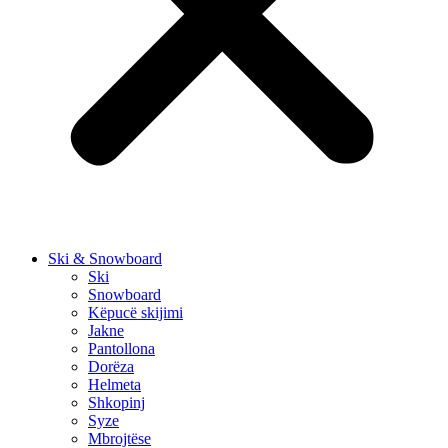
Ski & Snowboard
Ski
Snowboard
Këpucë skijimi
Jakne
Pantollona
Dorëza
Helmeta
Shkopinj
Syze
Mbrojtëse