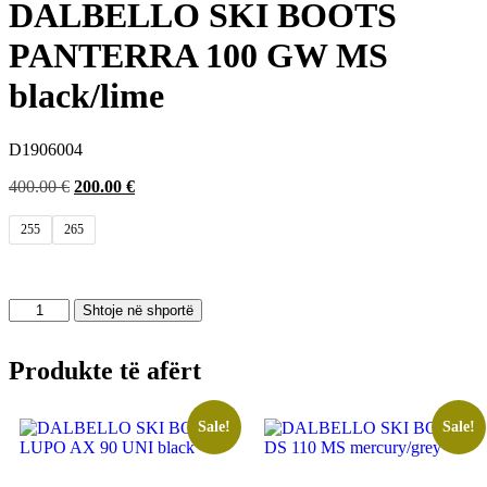
DALBELLO SKI BOOTS
PANTERRA 100 GW MS
black/lime
D1906004
Çmimi
Çmimi
400.00
€
200.00
€
origjinal
i
qe:
tanishëm
255
265
400.00 €.
është:
200.00 €.
Sasi
Shtoje në shportë
DALBELLO
SKI
BOOTS
Produkte të afërt
PANTERRA
100
GW
Sale!
Sale!
MS
black/lime