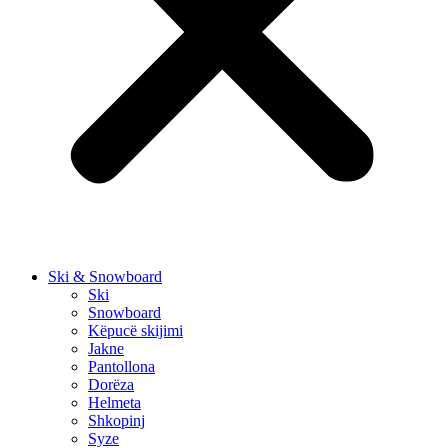
Ski & Snowboard
Ski
Snowboard
Këpucë skijimi
Jakne
Pantollona
Dorëza
Helmeta
Shkopinj
Syze