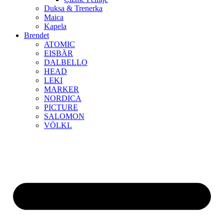
Duksa & Trenerka
Maica
Kapela
Brendet
ATOMIC
EISBÄR
DALBELLO
HEAD
LEKI
MARKER
NORDICA
PICTURE
SALOMON
VÖLKL