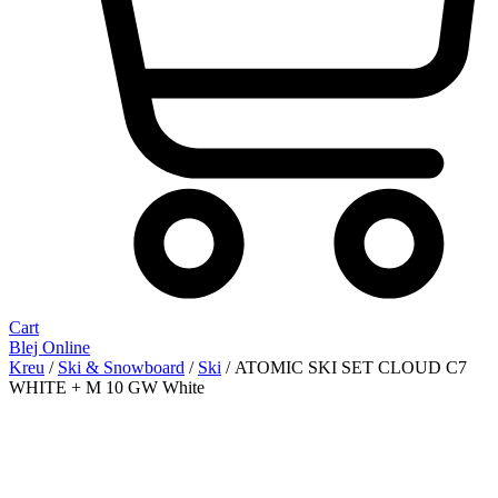
Cart
Blej Online
Kreu
/
Ski & Snowboard
/
Ski
/ ATOMIC SKI SET CLOUD C7
WHITE + M 10 GW White