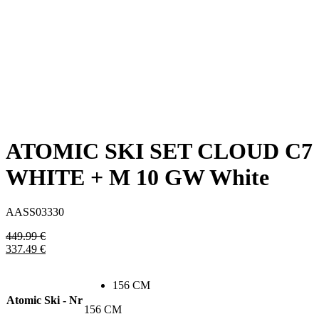
ATOMIC SKI SET CLOUD C7
WHITE + M 10 GW White
AASS03330
449.99
€
337.49
€
156 CM
Atomic Ski - Nr
156 CM