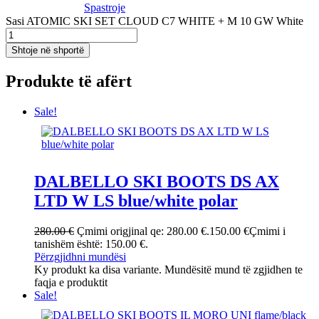
Spastroje
Sasi ATOMIC SKI SET CLOUD C7 WHITE + M 10 GW White
Shtoje në shportë
Produkte të afërt
Sale!
DALBELLO SKI BOOTS DS AX
LTD W LS blue/white polar
280.00
€
Çmimi origjinal qe: 280.00 €.
150.00
€
Çmimi i
tanishëm është: 150.00 €.
Përzgjidhni mundësi
Ky produkt ka disa variante. Mundësitë mund të zgjidhen te
faqja e produktit
Sale!