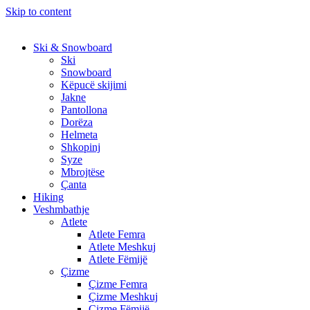
Skip to content
Ski & Snowboard
Ski
Snowboard
Këpucë skijimi
Jakne
Pantollona
Dorëza
Helmeta
Shkopinj
Syze
Mbrojtëse
Çanta
Hiking
Veshmbathje
Atlete
Atlete Femra
Atlete Meshkuj
Atlete Fëmijë
Çizme
Çizme Femra
Çizme Meshkuj
Çizme Fëmijë