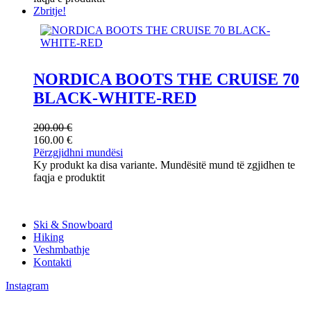
Zbritje!
NORDICA BOOTS THE CRUISE 70
BLACK-WHITE-RED
200.00
€
160.00
€
Përzgjidhni mundësi
Ky produkt ka disa variante. Mundësitë mund të zgjidhen te
faqja e produktit
Ski & Snowboard
Hiking
Veshmbathje
Kontakti
Instagram