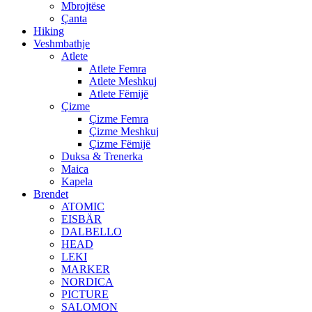
Mbrojtëse
Çanta
Hiking
Veshmbathje
Atlete
Atlete Femra
Atlete Meshkuj
Atlete Fëmijë
Çizme
Çizme Femra
Çizme Meshkuj
Çizme Fëmijë
Duksa & Trenerka
Maica
Kapela
Brendet
ATOMIC
EISBÄR
DALBELLO
HEAD
LEKI
MARKER
NORDICA
PICTURE
SALOMON