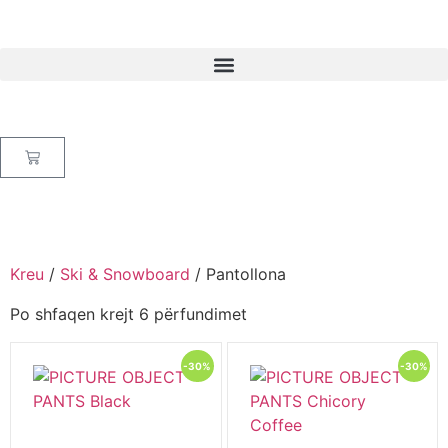
Kreu
/
Ski & Snowboard
/ Pantollona
Po shfaqen krejt 6 përfundimet
-30%
-30%