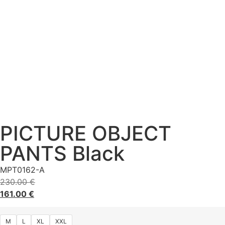
PICTURE OBJECT
PANTS Black
MPT0162-A
230.00
€
161.00
€
M
L
XL
XXL