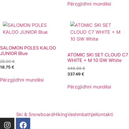
Përzgjidhni mundësi
SALOMON POLES KALOO
JUNIOR Blue
ATOMIC SKI SET CLOUD C7
WHITE + M 10 GW White
25.00
€
18.75
€
449.99
€
337.49
€
Përzgjidhni mundësi
Përzgjidhni mundësi
Ski & Snowboard
Hiking
Veshmbathje
Kontakti