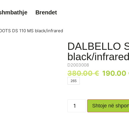
shmbathje
Brendet
OTS DS 110 MS black/infrared
DALBELLO S
black/infrare
D2003008
380.00
€
190.00
265
Shtoje në shpor