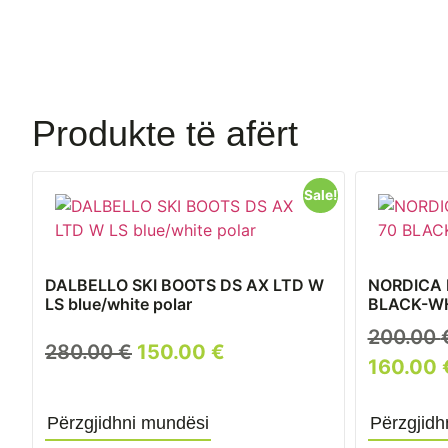
Produkte të afërt
Sale!
DALBELLO SKI BOOTS DS AX LTD W
NORDICA 
LS blue/white polar
BLACK-W
200.00
280.00
€
150.00
€
160.00
Përzgjidhni mundësi
Përzgjidh