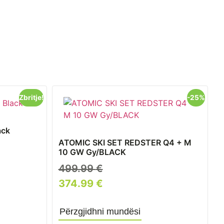
Zbritje!
-25%
ack
ATOMIC SKI SET REDSTER Q4 + M
10 GW Gy/BLACK
499.99
€
374.99
€
Përzgjidhni mundësi