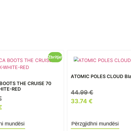
Zbritje!
ATOMIC POLES CLOUD Bl
BOOTS THE CRUISE 70
HITE-RED
44.99
€
€
33.74
€
€
ni mundësi
Përzgjidhni mundësi