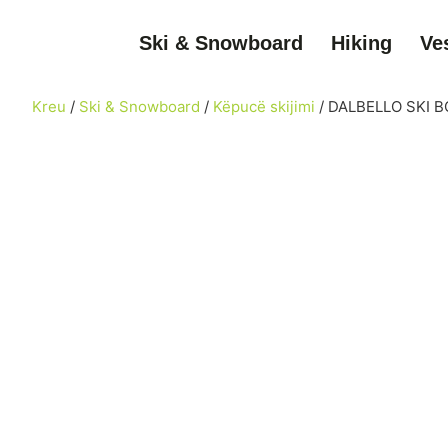
Ski & Snowboard
Hiking
Ve
Kreu
/
Ski & Snowboard
/
Këpucë skijimi
/ DALBELLO SKI BO