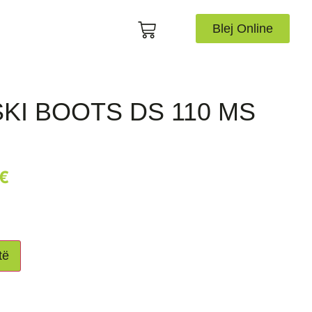
Blej Online
KI BOOTS DS 110 MS
d
€
të