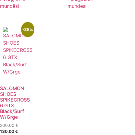
mundësi
mundësi
-35%
SALOMON
SHOES
SPIKECROSS
6 GTX
Black/Surf
W/Grge
200.00
€
130.00
€