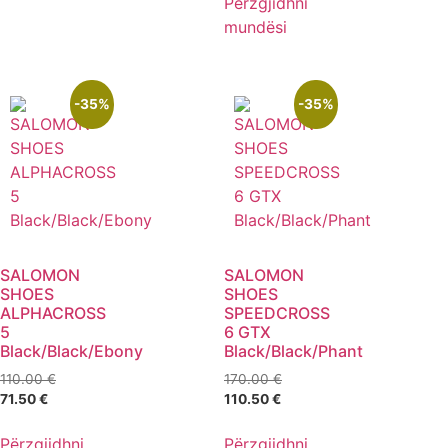
Përzgjidhni
mundësi
-35%
-35%
SALOMON
SALOMON
SHOES
SHOES
ALPHACROSS
SPEEDCROSS
5
6 GTX
Black/Black/Ebony
Black/Black/Phant
110.00
€
170.00
€
71.50
€
110.50
€
Përzgjidhni
Përzgjidhni