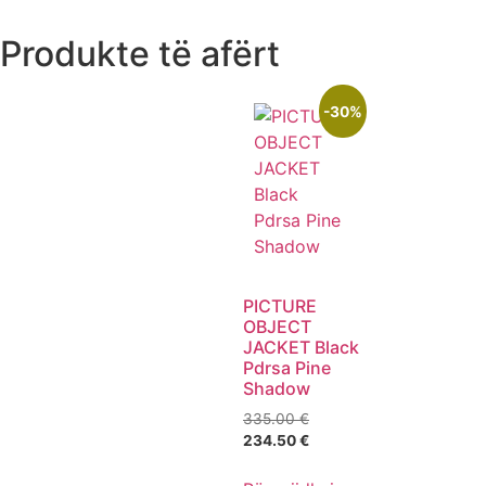
Produkte të afërt
-30%
PICTURE
OBJECT
JACKET Black
Pdrsa Pine
Shadow
335.00
€
234.50
€