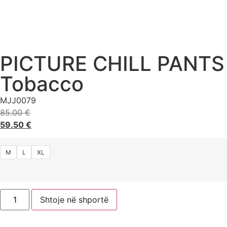
PICTURE CHILL PANTS
Tobacco
MJJ0079
85.00
€
59.50
€
M
L
XL
Shtoje në shportë