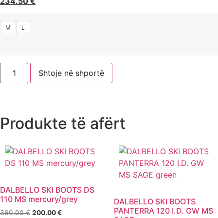
234.50
€
M
L
Shtoje në shportë
Produkte të afërt
DALBELLO SKI BOOTS DS
110 MS mercury/grey
DALBELLO SKI BOOTS
PANTERRA 120 I.D. GW MS
360.00
€
200.00
€