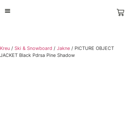
Ski & Snowboard
Kreu
/
Ski & Snowboard
/
Jakne
/ PICTURE OBJECT
JACKET Black Pdrsa Pine Shadow