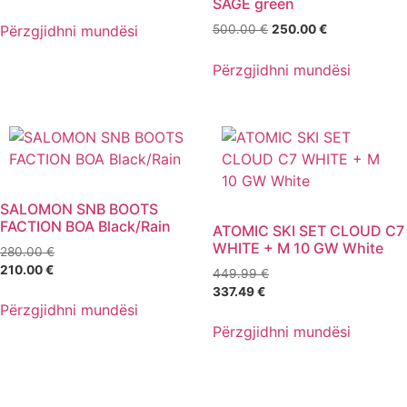
SAGE green
Përzgjidhni mundësi
500.00
€
250.00
€
Përzgjidhni mundësi
SALOMON SNB BOOTS
FACTION BOA Black/Rain
ATOMIC SKI SET CLOUD C7
WHITE + M 10 GW White
280.00
€
210.00
€
449.99
€
337.49
€
Përzgjidhni mundësi
Përzgjidhni mundësi