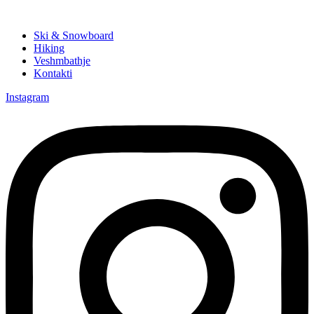
Ski & Snowboard
Hiking
Veshmbathje
Kontakti
Instagram