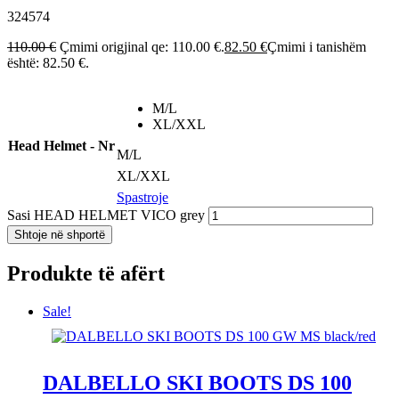
324574
110.00
€
Çmimi origjinal qe: 110.00 €.
82.50
€
Çmimi i tanishëm
është: 82.50 €.
M/L
XL/XXL
Head Helmet - Nr
M/L
XL/XXL
Spastroje
Sasi HEAD HELMET VICO grey
Shtoje në shportë
Produkte të afërt
Sale!
DALBELLO SKI BOOTS DS 100