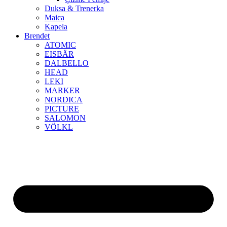
Duksa & Trenerka
Maica
Kapela
Brendet
ATOMIC
EISBÄR
DALBELLO
HEAD
LEKI
MARKER
NORDICA
PICTURE
SALOMON
VÖLKL