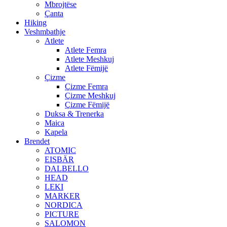
Mbrojtëse
Çanta
Hiking
Veshmbathje
Atlete
Atlete Femra
Atlete Meshkuj
Atlete Fëmijë
Çizme
Çizme Femra
Çizme Meshkuj
Çizme Fëmijë
Duksa & Trenerka
Maica
Kapela
Brendet
ATOMIC
EISBÄR
DALBELLO
HEAD
LEKI
MARKER
NORDICA
PICTURE
SALOMON