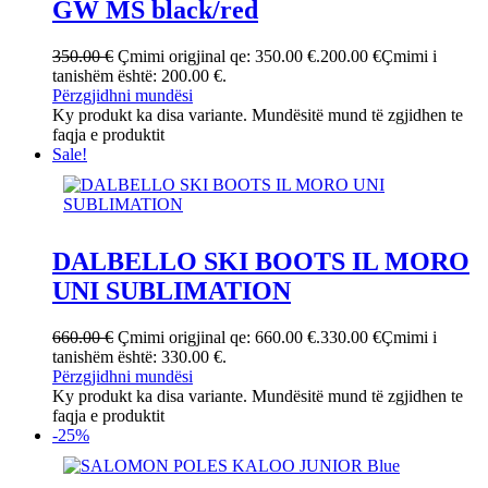
GW MS black/red
350.00
€
Çmimi origjinal qe: 350.00 €.
200.00
€
Çmimi i
tanishëm është: 200.00 €.
Përzgjidhni mundësi
Ky produkt ka disa variante. Mundësitë mund të zgjidhen te
faqja e produktit
Sale!
DALBELLO SKI BOOTS IL MORO
UNI SUBLIMATION
660.00
€
Çmimi origjinal qe: 660.00 €.
330.00
€
Çmimi i
tanishëm është: 330.00 €.
Përzgjidhni mundësi
Ky produkt ka disa variante. Mundësitë mund të zgjidhen te
faqja e produktit
-25%