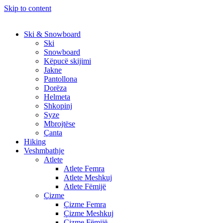
Skip to content
Ski & Snowboard
Ski
Snowboard
Këpucë skijimi
Jakne
Pantollona
Dorëza
Helmeta
Shkopinj
Syze
Mbrojtëse
Çanta
Hiking
Veshmbathje
Atlete
Atlete Femra
Atlete Meshkuj
Atlete Fëmijë
Çizme
Çizme Femra
Çizme Meshkuj
Çizme Fëmijë