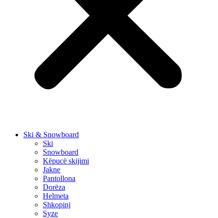
Ski & Snowboard
Ski
Snowboard
Këpucë skijimi
Jakne
Pantollona
Dorëza
Helmeta
Shkopinj
Syze