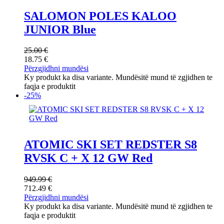
SALOMON POLES KALOO
JUNIOR Blue
25.00
€
18.75
€
Përzgjidhni mundësi
Ky produkt ka disa variante. Mundësitë mund të zgjidhen te
faqja e produktit
-25%
ATOMIC SKI SET REDSTER S8
RVSK C + X 12 GW Red
949.99
€
712.49
€
Përzgjidhni mundësi
Ky produkt ka disa variante. Mundësitë mund të zgjidhen te
faqja e produktit