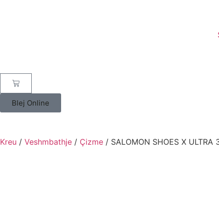
Blej Online
Kreu
/
Veshmbathje
/
Çizme
/ SALOMON SHOES X ULTRA 3