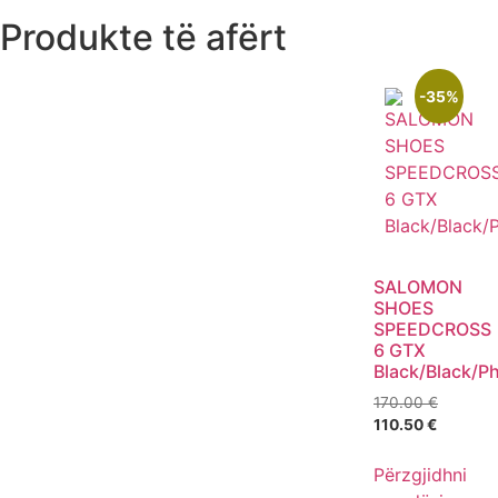
Produkte të afërt
-35%
SALOMON
SHOES
SPEEDCROSS
6 GTX
Black/Black/P
170.00
€
110.50
€
Përzgjidhni