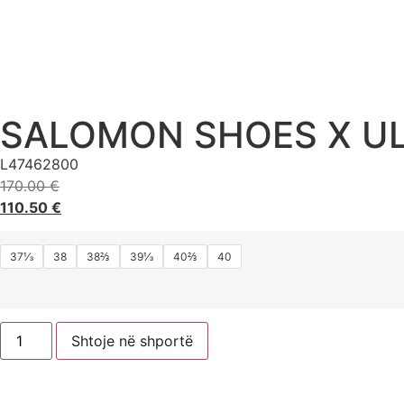
SALOMON SHOES X ULT
L47462800
170.00
€
110.50
€
37⅓
38
38⅔
39⅓
40⅔
40
Shtoje në shportë