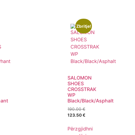
Zbritje!
SALOMON
SHOES
CROSSTRAK
WP
hant
Black/Black/Asphalt
190.00
€
123.50
€
Përzgjidhni