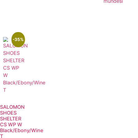
mundësi
-35%
SALOMON
SHOES
SHELTER
CS WP W
Black/Ebony/Wine
T