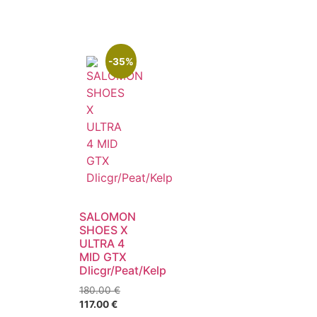
-35%
SALOMON
SHOES X
ULTRA 4
MID GTX
Dlicgr/Peat/Kelp
180.00
€
117.00
€