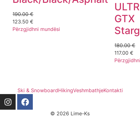
ULTR
190.00
€
GTX
123.50
€
Starg
Përzgjidhni mundësi
180.00
€
117.00
€
Përzgjidhn
Ski & Snowboard
Hiking
Veshmbathje
Kontakti
© 2026 Lime-Ks