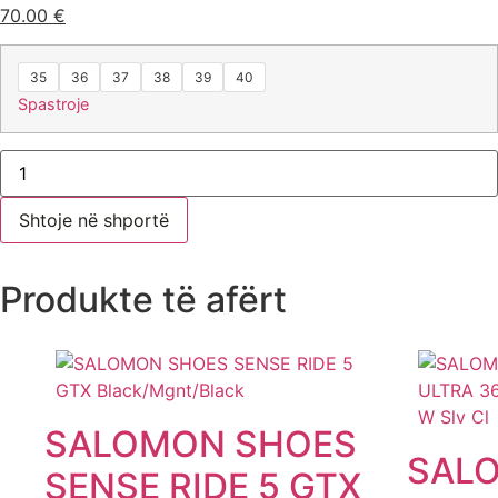
70.00
€
35
36
37
38
39
40
Spastroje
Shtoje në shportë
Produkte të afërt
SALOMON SHOES
SAL
SENSE RIDE 5 GTX