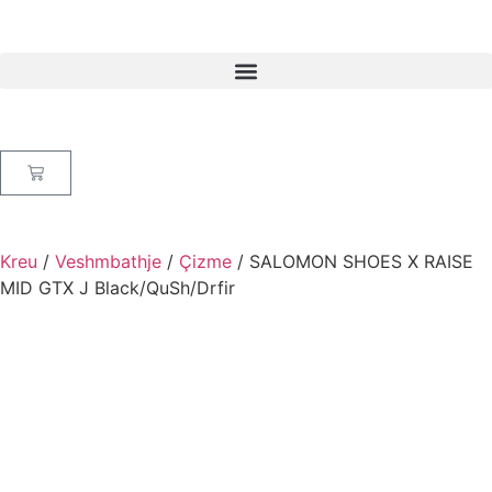
Kreu
/
Veshmbathje
/
Çizme
/ SALOMON SHOES X RAISE
MID GTX J Black/QuSh/Drfir