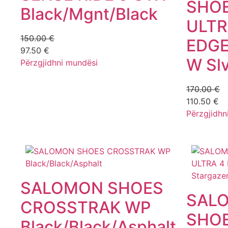
SHOE
Black/Mgnt/Black
ULTR
150.00
€
EDGE
97.50
€
W Slv
Përzgjidhni mundësi
170.00
€
110.50
€
Përzgjidhn
SALOMON SHOES
SAL
CROSSTRAK WP
SHOE
Black/Black/Asphalt