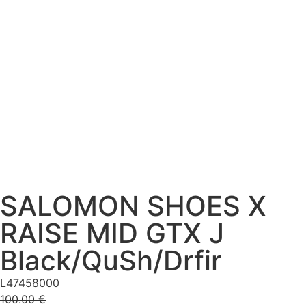
SALOMON SHOES X
RAISE MID GTX J
Black/QuSh/Drfir
L47458000
100.00
€