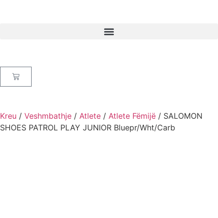
Kreu
/
Veshmbathje
/
Atlete
/
Atlete Fëmijë
/ SALOMON
SHOES PATROL PLAY JUNIOR Bluepr/Wht/Carb