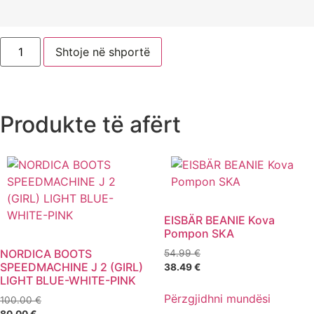
Shtoje në shportë
Produkte të afërt
EISBÄR BEANIE Kova
Pompon SKA
NORDICA BOOTS
54.99
€
SPEEDMACHINE J 2 (GIRL)
38.49
€
LIGHT BLUE-WHITE-PINK
Përzgjidhni mundësi
100.00
€
80.00
€