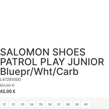
SALOMON SHOES
PATROL PLAY JUNIOR
Bluepr/Wht/Carb
L47281000
60.00
€
42.00
€
31
32
33
34
35
36
37
38
39
40