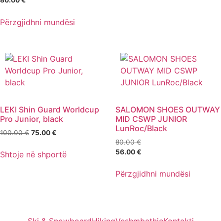
Përzgjidhni mundësi
LEKI Shin Guard Worldcup
SALOMON SHOES OUTWAY
Pro Junior, black
MID CSWP JUNIOR
LunRoc/Black
100.00
€
75.00
€
80.00
€
56.00
€
Shtoje në shportë
Përzgjidhni mundësi