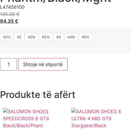
L47456100
145.00
€
94.25
€
41⅓
42
42⅔
43⅓
44
44⅔
45⅓
Shtoje në shportë
Produkte të afërt