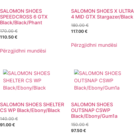
SALOMON SHOES
SALOMON SHOES X ULTRA
SPEEDCROSS 6 GTX
4 MID GTX Stargazer/Black
Black/Black/Phant
180.00
€
170.00
€
117.00
€
110.50
€
Përzgjidhni mundësi
Përzgjidhni mundësi
SALOMON SHOES SHELTER
SALOMON SHOES
CS WP Black/Ebony/Black
OUTSNAP CSWP
Black/Ebony/Gum1a
140.00
€
150.00
€
91.00
€
97.50
€