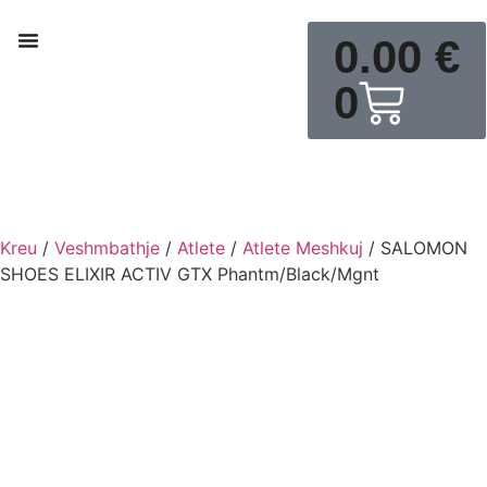
0.00
€
0
Ski & Snowboard
Kreu
/
Veshmbathje
/
Atlete
/
Atlete Meshkuj
/ SALOMON
SHOES ELIXIR ACTIV GTX Phantm/Black/Mgnt