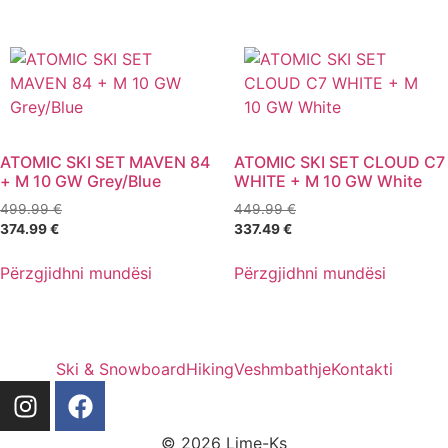
ATOMIC SKI SET MAVEN 84
ATOMIC SKI SET CLOUD C7
+ M 10 GW Grey/Blue
WHITE + M 10 GW White
499.99
€
449.99
€
374.99
€
337.49
€
Përzgjidhni mundësi
Përzgjidhni mundësi
Ski & Snowboard
Hiking
Veshmbathje
Kontakti
© 2026 Lime-Ks