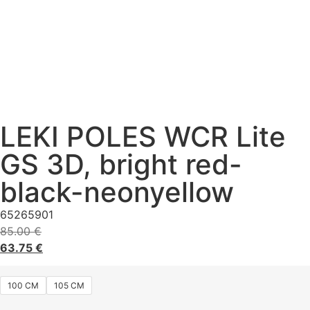
LEKI POLES WCR Lite
GS 3D, bright red-
black-neonyellow
65265901
85.00
€
63.75
€
100 CM
105 CM