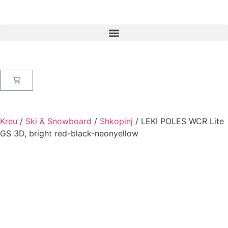
Kreu
/
Ski & Snowboard
/
Shkopinj
/ LEKI POLES WCR Lite
GS 3D, bright red-black-neonyellow