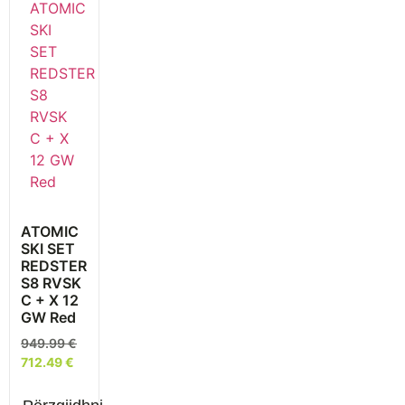
ATOMIC
SKI SET
REDSTER
S8 RVSK
C + X 12
GW Red
949.99
€
712.49
€