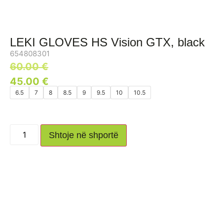
LEKI GLOVES HS Vision GTX, black
654808301
60.00
€
45.00
€
6.5
7
8
8.5
9
9.5
10
10.5
Shtoje në shportë