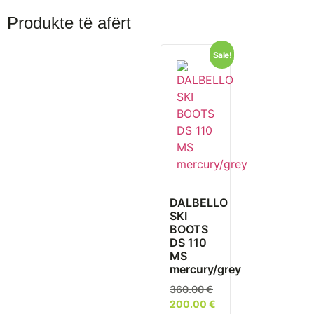
Produkte të afërt
Sale!
DALBELLO
SKI
BOOTS
DS 110
MS
mercury/grey
360.00
€
200.00
€