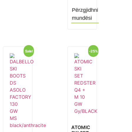
Përzgjidhni
mundësi
Sale!
-25%
ATOMIC