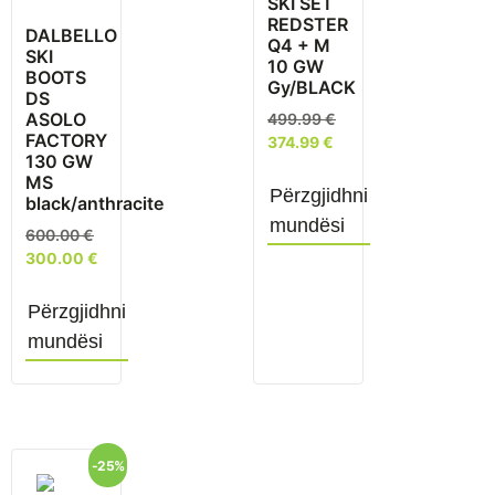
SKI SET
REDSTER
DALBELLO
Q4 + M
SKI
10 GW
BOOTS
Gy/BLACK
DS
ASOLO
499.99
€
FACTORY
374.99
€
130 GW
MS
Përzgjidhni
black/anthracite
mundësi
600.00
€
300.00
€
Përzgjidhni
mundësi
-25%