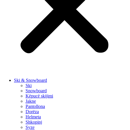
Ski & Snowboard
Ski
Snowboard
Këpucë skijimi
Jakne
Pantollona
Dorëza
Helmeta
Shkopinj
Syze