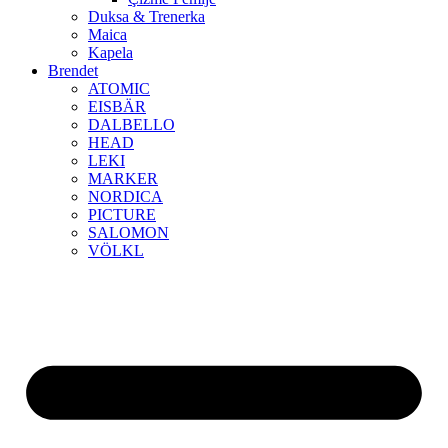
Duksa & Trenerka
Maica
Kapela
Brendet
ATOMIC
EISBÄR
DALBELLO
HEAD
LEKI
MARKER
NORDICA
PICTURE
SALOMON
VÖLKL