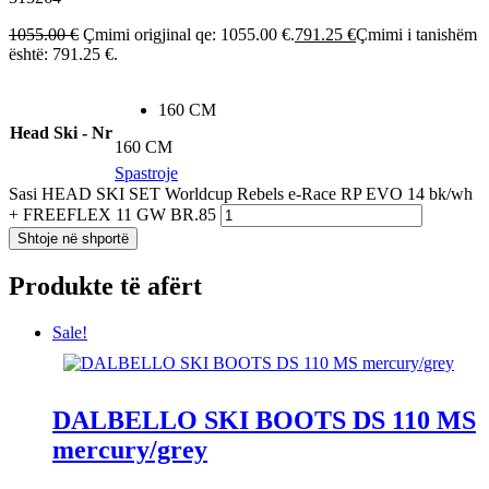
1055.00
€
Çmimi origjinal qe: 1055.00 €.
791.25
€
Çmimi i tanishëm
është: 791.25 €.
160 CM
Head Ski - Nr
160 CM
Spastroje
Sasi HEAD SKI SET Worldcup Rebels e-Race RP EVO 14 bk/wh
+ FREEFLEX 11 GW BR.85
Shtoje në shportë
Produkte të afërt
Sale!
DALBELLO SKI BOOTS DS 110 MS
mercury/grey