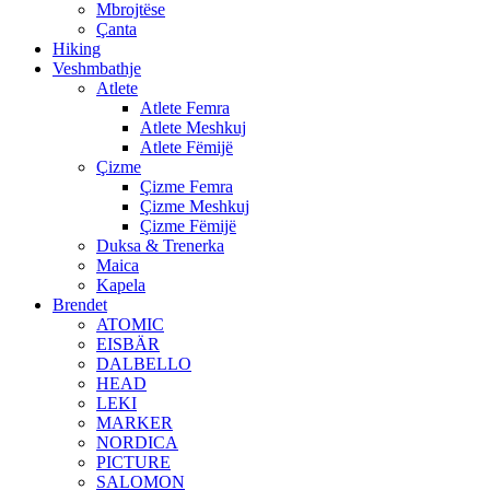
Mbrojtëse
Çanta
Hiking
Veshmbathje
Atlete
Atlete Femra
Atlete Meshkuj
Atlete Fëmijë
Çizme
Çizme Femra
Çizme Meshkuj
Çizme Fëmijë
Duksa & Trenerka
Maica
Kapela
Brendet
ATOMIC
EISBÄR
DALBELLO
HEAD
LEKI
MARKER
NORDICA
PICTURE
SALOMON