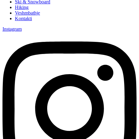
Ski & Snowboard
Hiking
Veshmbathje
Kontakti
Instagram