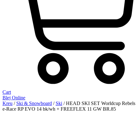
Cart
Blej Online
Kreu
/
Ski & Snowboard
/
Ski
/ HEAD SKI SET Worldcup Rebels
e-Race RP EVO 14 bk/wh + FREEFLEX 11 GW BR.85