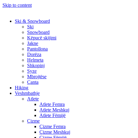
Skip to content
Ski & Snowboard
Ski
Snowboard
Këpucë skijimi
Jakne
Pantollona
Dorëza
Helmeta
Shkopinj
Syze
Mbrojtëse
Çanta
Hiking
Veshmbathje
Atlete
Atlete Femra
Atlete Meshkuj
Atlete Fëmijë
Çizme
Çizme Femra
Çizme Meshkuj
Çizme Fëmijë