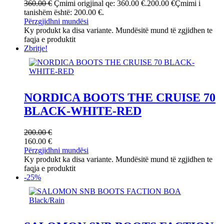
360.00
€
Çmimi origjinal qe: 360.00 €.
200.00
€
Çmimi i
tanishëm është: 200.00 €.
Përzgjidhni mundësi
Ky produkt ka disa variante. Mundësitë mund të zgjidhen te
faqja e produktit
Zbritje!
NORDICA BOOTS THE CRUISE 70
BLACK-WHITE-RED
200.00
€
160.00
€
Përzgjidhni mundësi
Ky produkt ka disa variante. Mundësitë mund të zgjidhen te
faqja e produktit
-25%