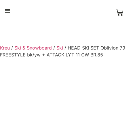
Ski & Snowboard
Kreu
/
Ski & Snowboard
/
Ski
/ HEAD SKI SET Oblivion 79
FREESTYLE bk/yw + ATTACK LYT 11 GW BR.85