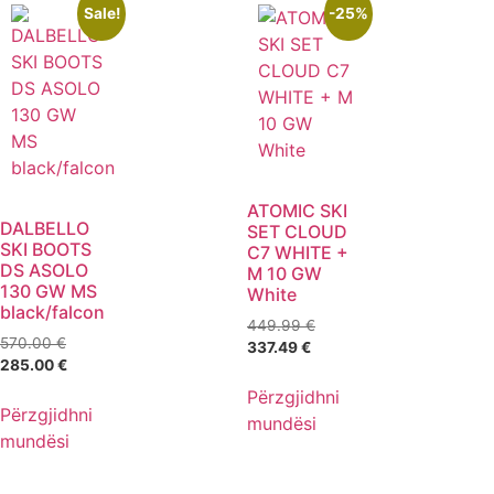
Sale!
-25%
ATOMIC SKI
DALBELLO
SET CLOUD
SKI BOOTS
C7 WHITE +
DS ASOLO
M 10 GW
130 GW MS
White
black/falcon
449.99
€
570.00
€
337.49
€
285.00
€
Përzgjidhni
Përzgjidhni
mundësi
mundësi