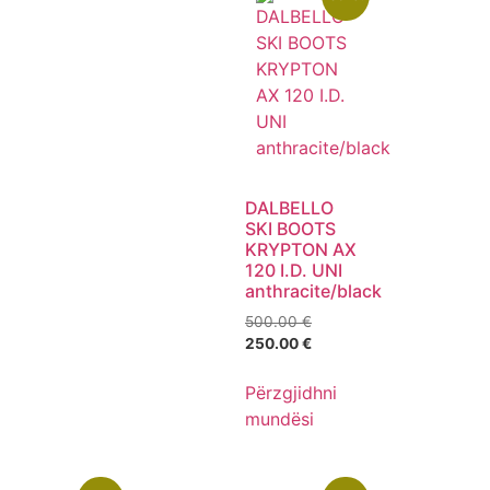
DALBELLO
SKI BOOTS
KRYPTON AX
120 I.D. UNI
anthracite/black
500.00
€
250.00
€
Përzgjidhni
mundësi