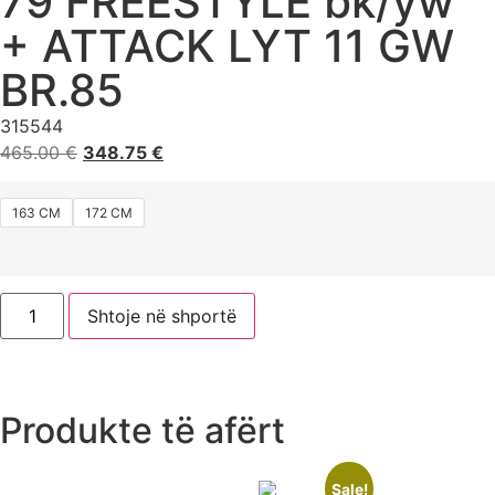
79 FREESTYLE bk/yw
+ ATTACK LYT 11 GW
BR.85
315544
465.00
€
348.75
€
163 CM
172 CM
Shtoje në shportë
Produkte të afërt
Sale!