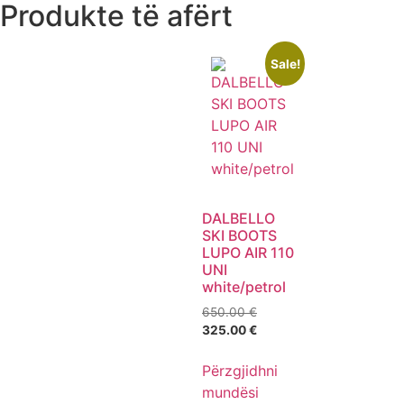
Produkte të afërt
Sale!
DALBELLO
SKI BOOTS
LUPO AIR 110
UNI
white/petrol
650.00
€
325.00
€
Përzgjidhni
mundësi