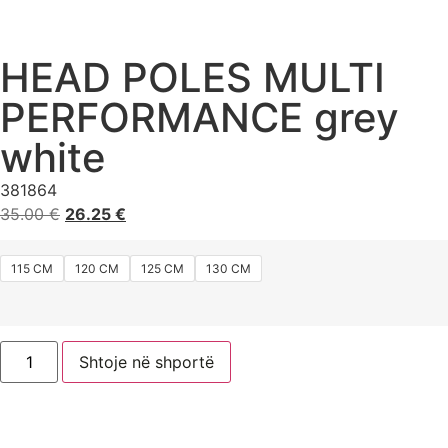
HEAD POLES MULTI
PERFORMANCE grey
white
381864
35.00
€
26.25
€
115 CM
120 CM
125 CM
130 CM
Shtoje në shportë