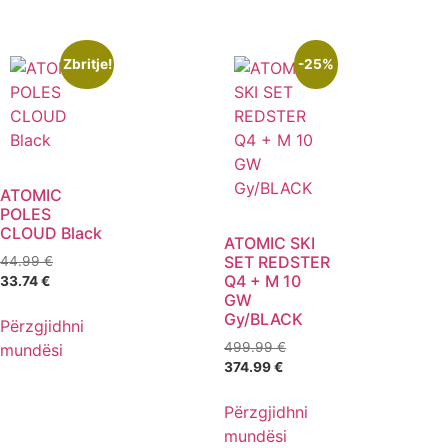
Zbritje!
-25%
ATOMIC
POLES
CLOUD Black
ATOMIC SKI
SET REDSTER
44.99
€
Q4 + M 10
33.74
€
GW
Gy/BLACK
Përzgjidhni
499.99
€
mundësi
374.99
€
Përzgjidhni
mundësi