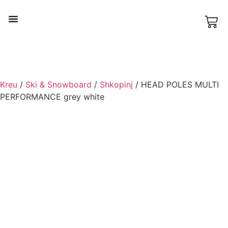
Ski & Snowboard
Kreu
/
Ski & Snowboard
/
Shkopinj
/ HEAD POLES MULTI
PERFORMANCE grey white