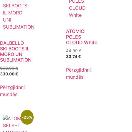
ATOMIC
POLES
CLOUD White
DALBELLO
SKI BOOTS IL
44.99
€
MORO UNI
33.74
€
SUBLIMATION
660.00
€
Përzgjidhni
330.00
€
mundësi
Përzgjidhni
mundësi
-25%