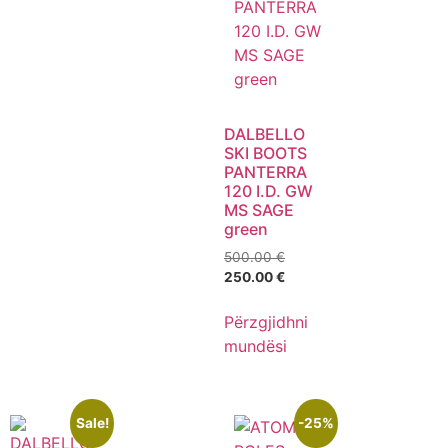
DALBELLO
SKI BOOTS
PANTERRA
120 I.D. GW
MS SAGE
green
500.00
€
250.00
€
Përzgjidhni
mundësi
Sale!
-25%