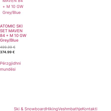
ATOMIC SKI
SET MAVEN
84 + M 10 GW
Grey/Blue
499.99
€
374.99
€
Përzgjidhni
mundësi
Ski & Snowboard
Hiking
Veshmbathje
Kontakti