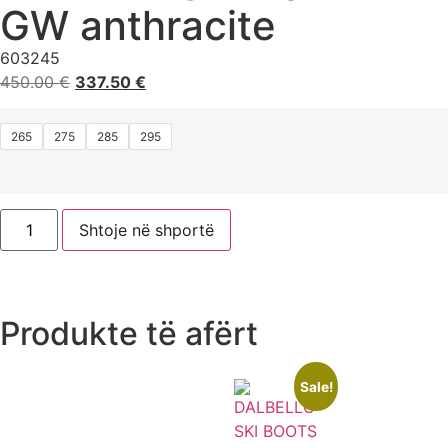
GW anthracite
603245
450.00
€
337.50
€
265
275
285
295
Shtoje në shportë
Produkte të afërt
Sale!