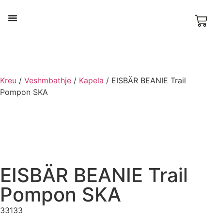
Ski & Snowboard
Kreu
/
Veshmbathje
/
Kapela
/ EISBÄR BEANIE Trail
Pompon SKA
EISBÄR BEANIE Trail
Pompon SKA
33133