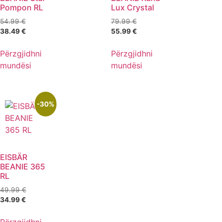
Pompon RL
Lux Crystal
54.99
€
79.99
€
38.49
€
55.99
€
Përzgjidhni
Përzgjidhni
mundësi
mundësi
-30%
EISBÄR
BEANIE 365
RL
49.99
€
34.99
€