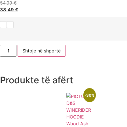
54.99
€
38.49
€
Shtoje në shportë
Produkte të afërt
-30%