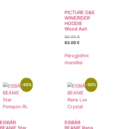
PICTURE D&S
WINERIDER
HOODIE
Wood Ash
90.00
€
63.00
€
Përzgjidhni
mundësi
-30%
-30%
EISBÄR
EISBÄR
BEANIE Star
BEANIE Rana